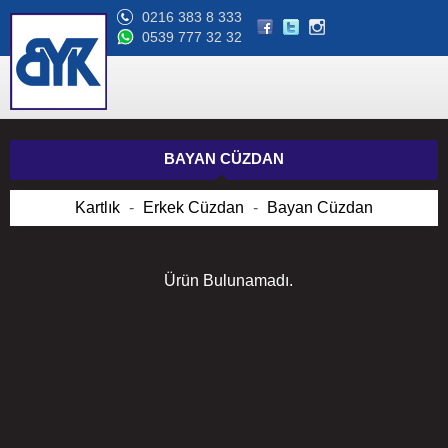
0216 383 8 333
0539 777 32 32
BAYAN CÜZDAN
Kartlık
-
Erkek Cüzdan
-
Bayan Cüzdan
Ürün Bulunamadı.