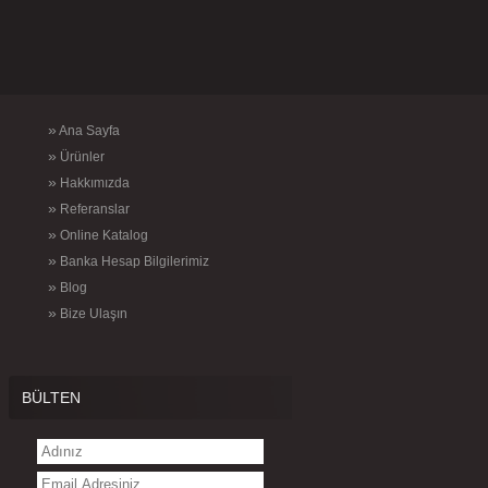
»
Ana Sayfa
»
Ürünler
»
Hakkımızda
»
Referanslar
»
Online Katalog
»
Banka Hesap Bilgilerimiz
»
Blog
»
Bize Ulaşın
BÜLTEN