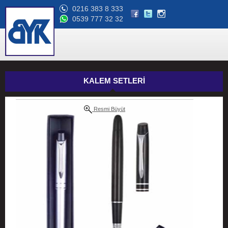
0216 383 8 333
0539 777 32 32
KALEM SETLERİ
Resmi Büyüt