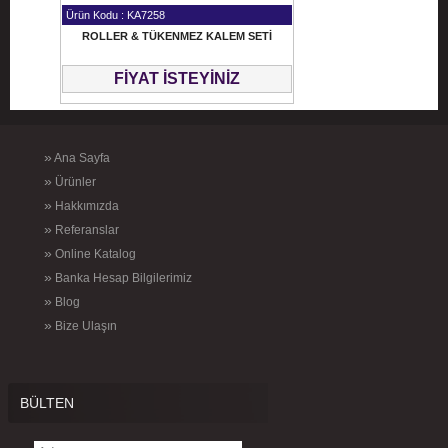
Ürün Kodu : KA7258
ROLLER & TÜKENMEZ KALEM SETİ
FİYAT İSTEYİNİZ
»
Ana Sayfa
»
Ürünler
»
Hakkımızda
»
Referanslar
»
Online Katalog
»
Banka Hesap Bilgilerimiz
»
Blog
»
Bize Ulaşın
BÜLTEN