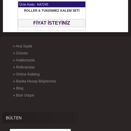
Ürün Kodu : KA7245
ROLLER & TÜKENMEZ KALEM SETİ
FİYAT İSTEYİNİZ
»
Ana Sayfa
»
Ürünler
»
Hakkımızda
»
Referanslar
»
Online Katalog
»
Banka Hesap Bilgilerimiz
»
Blog
»
Bize Ulaşın
BÜLTEN