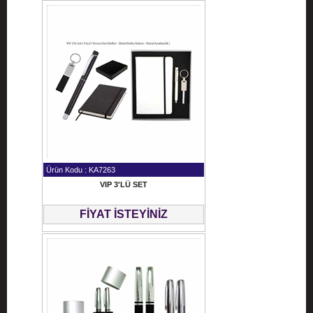
Ürün Kodu : KA7263
VIP 3'LÜ SET
FİYAT İSTEYİNİZ